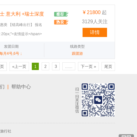
助 午餐—土耳其烤肉卷 晚餐—六菜
t-size:18px"><span
宫（含耳机讲解）。12:00 享
family:微软雅黑;">26-2025年1
¥
21800
起
。15:00 安排塞纳河游
士 意大利 +瑞士深度
ily:微软雅
 yahei&quot;;background-
3129人关注
</strong><strong><span
惠类 【错高峰出行】 报名
quot;microsoft
t-size:18px"><span
立减后，更享优惠150元/单
): 巴黎 → 北京‌‌交通‌: 巴士/飞机‌
详情
ze:20px;">友情提示</span>
-family:微软雅黑;"> 报名出发，
600元，6人出游每单优惠
理‌行程详情‌:08:00 酒店
an style="font-family:宋
tyle="font-family:微软雅
（微信同号）
随后乘车前往机场办理登记及退
品的特殊性，旅游线路价格受机票、季节
发团日期
线路类型
即拨打</span></strong><a
style="font-
y:宋体;letter-
="font-family:微软雅
每月4号,6号；
跟团游
"><br /></span></p><p>
ont-size:20px;">网站旅游线路
171</span></strong></a>
nd-color:#ffffff;">D12 (1月
x;">,更新速度不及时,准确旅游行程,出
-spacing:0;font-
页
«上一页
1
2
3
......
下一页 »
尾页
展示仅供参考</span>
dent:0;padding:0 0 0 0
ong><span style="font-
or:#0070c0;letter-
-family:宋体;font-
软雅黑;">【预定优惠】</span>
们
|
帮助中心
;font-size:20px;">,我们专
;咨询当天预定，立减后，更享优惠200
an></span><span
ing:0 0 0 0 ;margin:5px
e:20px;">所以烦请报名之前致电青年国旅
tter-spacing:0;font-
font-size:20px;">飞飞
-family:微软雅
-size:20px;">，</span>
</strong><strong><span
ff;font-family:宋体;font-
;font-size:18px">礼包】赠送旅
:0 0 0 0 ;margin:5px 0;">
际旅行社
ize:20px;">点击此处拨打电话可直接
-spacing:0;font-