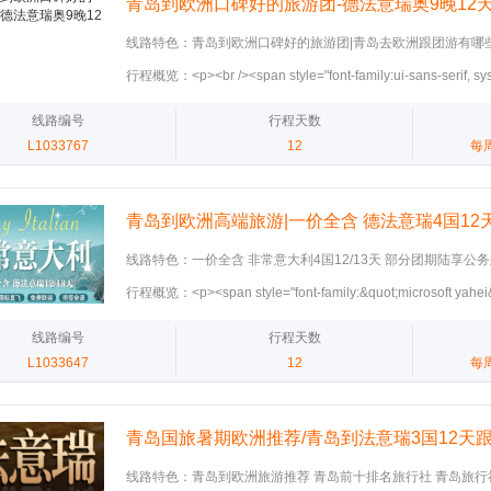
青岛到欧洲口碑好的旅游团-德法意瑞奥9晚12
线路特色：青岛到欧洲口碑好的旅游团|青岛去欧洲跟团游有哪
线路 青岛国旅电话：18660281011 张洁 💫德法意瑞奥五国
行程概览：<p><br /><span style="font-family:ui-sans-serif, syst
费✅含联运✅含全餐✅拒签全退 ✈甄选国航，北京直飞，双点进出
&quot;apple color emoji&quot;, &quot;segoe ui emoji&quot;, 
皮拉图斯雪山玻璃缆车+齿轮小火车+琉森湖游船 🏛世界四大
symbol&quot;, &quot;noto color emoji&quot;;">每日核心游览
线路编号
行程天数
器 🕍世界五大宫殿之一-凡尔赛宫入内含讲解器 🛶水城威尼斯泛
style="font-family:ui-sans-serif, system-ui, sans-serif, &quot;a
L1033767
12
每
堡原型-新天鹅堡 [礼物]贴心好礼：机场三宝+转换插头+2人一台W
&quot;segoe ui emoji&quot;, &quot;segoe ui symbol&quot;, &q
emoji&quot;;">D1：各地集合联运至北京，准备国际航班。</span
style="font-family:ui-sans-serif, system-ui, sans-serif, &quot;a
青岛到欧洲高端旅游|一价全含 德法意瑞4国12
&quot;segoe ui emoji&quot;, &quot;segoe ui symbol&quot;, &q
emoji&quot;;">D2（德）：慕尼黑→菲森新天鹅堡（外观
线路特色：一价全含 非常意大利4国12/13天 部分团期陆享公
</span></p><p><span style="font-family:ui-sans-serif, system-
示菜单 2晚特色酒店:意大利庄园/温泉 或瑞士湖景/山景 或木屋酒店
行程概览：<p><span style="font-family:&quot;microsoft yahei
color emoji&quot;, &quot;segoe ui emoji&quot;, &quot;segoe 
台，不限速 全程四星酒店，热早 🍸餐食:含全餐，六菜&意大
color:#ffffff;">D1 (1月8日 星期四): 北京 → 罗马‌‌交通‌: 飞机/巴
&quot;noto color emoji&quot;;">D3（奥 + 意）：
&《11月之后团期改土耳其烤肉卷&瑞士风味烤鸡》 罗马深度
程详情‌:10:00 于首都机场T3航站楼集合，专业送团人召开
线路编号
行程天数
/ 教堂、叹息桥，含贡多拉游船，享用墨鱼面。</span></p><p><span
&许愿池 童话世界：新天鹅堡（入内）&高天鹅堡 六大世界遗
场T3航站4楼6号门内“中国海关”牌子处。领队分发护照，讲解注意
family:ui-sans-serif, system-ui, sans-serif, &quot;apple color
L1033647
12
每
伦萨&天空之城&五渔村 瑞士最美360度旋转缆车：铁力士雪山
班CA939前往罗马。17:50 抵达罗马，乘坐大巴前往酒店。‌</span>
emoji&quot;, &quot;segoe ui symbol&quot;, &quot;noto col
口列车 双游船：塞纳河&黄金大运河 青岛旅行社|青岛国旅电话
style="font-family:&quot;microsoft yahei&quot;;background-colo
马）：永恒之都罗马，外观斗兽场、君士坦丁凯旋门</span><span style
</p><p><span style="font-family:&quot;microsoft yahei&quot
sans-serif, system-ui, sans-serif, &quot;apple color emoji&quo
青岛国旅暑期欧洲推荐/青岛到法意瑞3国12天跟
color:#ffffff;">D2 (1月9日 星期五): 罗马 → 天空之城 → 佛罗伦萨
emoji&quot;, &quot;segoe ui symbol&quot;, &quot;noto color
餐食‌: 早餐—无 午餐—六菜一汤 晚餐—六菜一汤‌行程详情‌:07
立减 精致小团 一价全含无自费 赠送双人WiFi
</p><p><span style="font-family:ui-sans-serif, system-ui, sans
线路特色：青岛到欧洲旅游推荐 青岛前十排名旅行社 青岛旅行
08:00 罗马市区游览。12:00 享用六菜一汤中式午餐。13:00