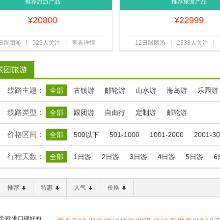
12天
12天 含全餐 铁力士雪
推荐旅游产品
推荐旅游产品
¥
20800
¥
22999
2日跟团游
|
529人关注
|
查看详情
12日跟团游
|
2338人关注
|
跟团旅游
线路主题：
全部
古镇游
邮轮游
山水游
海岛游
乐园游
线路类型：
全部
跟团游
自由行
定制游
邮轮游
价格区间：
全部
500以下
501-1000
1001-2000
2001-3
行程天数：
全部
1日游
2日游
3日游
4日游
5日游
6
推荐
特惠
人气
价格