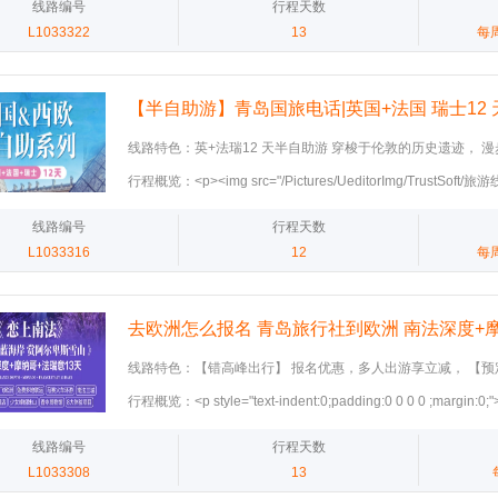
title="微信截图_20250215140051.jpg" /><img src="/Pictures/
线路编号
行程天数
宝楼享用六菜一汤中式午餐。14:00 抵达后入内参观新天鹅堡
color emoji&quot;, &quot;segoe ui emoji&quot;, &quot;segoe 
界：新天鹅堡（入内）&高天鹅堡 桑斯安斯风车村&库肯霍夫公
路/L1033322一价全含青岛国旅电话一价全含荷/2025-02-15/b91b1c
L1033322
13
每
换）。18:00 享用六菜一汤中式晚餐。19:00 前往酒店休息。‌</spa
&quot;noto color emoji&quot;;">D12：抵达北京，行程结束。</
🏔铁力士雪山（唯一360°旋转缆车)&最美金色山口快车 🛶
f3baa7234648.jpg" title="微信截图_20250215140117.jpg" />
style="font-family:&quot;microsoft yahei&quot;;background-colo
船 双宫:凡尔赛宫（含官方持牌讲解）&卢浮宫（含耳机讲解） 
src="/Pictures/UeditorImg/TrustSoft/旅游线路/L103
</p><p><span style="font-family:&quot;microsoft yahei&quot
青岛国旅排名 青岛国旅电话：18660281011
荷/2025-02-15/80efb5b7-1d7c-4179-aae3-231ac95d104c.jp
color:#ffffff;">D7 (1月14日 星期三): 因斯布鲁克 → 琉森‌‌交通‌:
【半自助游】青岛国旅电话|英国+法国 瑞士12
_20250215140136.jpg" /><img src="/Pictures/UeditorImg/
餐—西式自助 午餐—六菜一汤 晚餐—瑞士烤鸡‌行程详情‌:07:0
一价全含青岛国旅电话一价全含荷/2025-02-15/50ed3c83-0158-
08:00 乘车前往琉森，进行市区City Walk。‌</span></p><p><span 
线路特色：英+法瑞12 天半自助游 穿梭于伦敦的历史遗迹， 
2326fac909f6.jpg" title="微信截图_20250215140154.jpg" /><
family:&quot;microsoft yahei&quot;;background-color:#ffffff;
于瑞士的湖光山色。 巴黎2整天自由活动随心排 伦敦2整天自
行程概览：<p><img src="/Pictures/UeditorImg/TrustSof
src="/Pictures/UeditorImg/TrustSoft/旅游线路/L103
<span style="font-family:&quot;microsoft yahei&quot;;backgrou
宫再到阿尔卑斯 每处都是绝美画卷，难忘之旅 开启旅游半自助
岛国旅电话英国法国瑞/2025-02-14/4c94da22-fc68-49d8-acbf-9
荷/2025-02-15/a695d01f-9c31-489d-a09a-5fa9ddd09a56.jp
15日 星期四): 琉森 → 铁力士山 → 萨尔嫩-因特拉肯 → 米卢斯‌‌交通
到欧洲旅游团|青岛旅行社排名 青岛到欧洲旅游咨询电话：186602
title="微信截图_20250214093428.jpg" /></p>_baidu_page_b
线路编号
行程天数
_20250215140244.jpg" /><img src="/Pictures/UeditorImg/
餐食‌: 早餐—西式自助 午餐—铁力士山顶用餐 晚餐—六菜一汤‌行程
src="/Pictures/UeditorImg/TrustSoft/旅游线路/L103
一价全含青岛国旅电话一价全含荷/2025-02-15/b7f81506-897e-4
L1033316
12
每
式自助早餐。08:00 乘车前往并游览铁力士山（乘坐缆车和旋转缆
瑞/2025-02-14/e9cc82bf-a732-4e44-91f6-0781122ef940.jpg
705351211eff.jpg" title="微信截图_20250215140306.jpg" /><
力士山顶用餐。14:24 从萨尔嫩乘坐金色山口火车前往因特拉肯。
_20250214093446.jpg" /><img src="/Pictures/UeditorImg/
src="/Pictures/UeditorImg/TrustSoft/旅游线路/L103
菜一汤中式晚餐。19:00 乘车前往酒店。‌</span></p><p><span st
半自助游青岛国旅电话英国法国瑞/2025-02-14/4f5e747d-441c-4d
荷/2025-02-15/92e3e86a-7774-4896-b47c-b3cb266403e0.j
family:&quot;microsoft yahei&quot;;background-color:#ffffff;
去欧洲怎么报名 青岛旅行社到欧洲 南法深度+摩
c35c2cdd062c.jpg" title="微信截图_20250214093459.jpg" />
_20250215140319.jpg" /><img src="/Pictures/UeditorImg/
<span style="font-family:&quot;microsoft yahei&quot;;backgrou
src="/Pictures/UeditorImg/TrustSoft/旅游线路/L103
价全含
一价全含青岛国旅电话一价全含荷/2025-02-15/041baa10-a58b-
16日 星期五): 米卢斯 → 巴黎‌‌交通‌: 巴士‌酒店‌: 四星级酒店‌餐
线路特色：【错高峰出行】 报名优惠，多人出游享立减， 【预
瑞/2025-02-14/f2d39ec6-d5cd-4da8-89f3-fa13aad892e4.jpg
8d21ba8ed045.jpg" title="微信截图_20250215140334.jpg" />
一汤 晚餐—六菜一汤‌行程详情‌:07:00 酒店享用西式自助热早餐
预定，立减后，更享优惠150元/单 【出境礼包】赠送旅游意外
行程概览：<p style="text-indent:0;padding:0 0 0 0 ;margin:0;
_20250214093511.jpg" /><img src="/Pictures/UeditorImg/
src="/Pictures/UeditorImg/TrustSoft/旅游线路/L103
12:00 于食家庄享用六菜一汤中式午餐。13:00 乘车前往入
每单优惠600元，6人出游每单优惠1000元，多人出行更多优
style="font-family:微软雅黑;color:#0070c0;letter-spacing:0;fon
半自助游青岛国旅电话英国法国瑞/2025-02-14/bc6ce966-eb35-4
荷/2025-02-15/31fcf002-e36a-49f7-be3e-35443c77da5e.jpg
解）。‌</span></p><p><span style="font-family:&quot;microso
18663951171（微信同号）
style="font-family:微软雅黑;">【春节出游】</span><span style
线路编号
行程天数
aa56a78ef30d.jpg" title="微信截图_20250214093522.jpg" /><
_20250215140352.jpg" /></p>
yahei&quot;;background-color:#ffffff;"><br /></span></p><p><
黑;">2024年1</span></span></strong><strong><span style=
L1033308
13
family:&quot;microsoft yahei&quot;;background-color:#fff
黑;color:#0070c0;letter-spacing:0;font-size:18px">2</span>