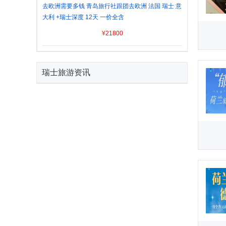
去欧洲需要多钱 青岛旅行社跟团去欧洲 法国 瑞士 意
大利 +瑞士深度 12天 一价全含
¥
21800
瑞士旅游资讯