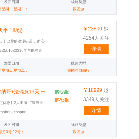
UeditorImg/TrustSoft/旅游线
发团日期
线路类型
（或外观并与高天鹅堡置
ui symbol&quot;,
园&丽丝骑行&布鲁塞尔市区
aa-94cf-4193-afd8-
周星期一,星期二；
跟团游
n></p><p><span
span></p>
双游船：黄金大运河&塞纳河游
<img
r:#ffffff;"><br /></span>
青岛国旅地址|青岛国旅电话|
3322一价全含青岛国旅电话一价全含
;;background-
g" title="微信截图
 巴士‌酒店‌: 四星级酒店‌餐食‌: 早
¥
23800
起
 天半自助游
TrustSoft/旅游线路/L1033322
0 酒店享用西式自助早餐。
4254人关注
4a12-b673-
style="font-
漫步于巴黎的浪漫街道， 醉心
img
"><br /></span></p><p>
由活动多元游 从大本钟到卢浮
详情
t/旅游线路/L1033316半自助游青
3322一价全含青岛国旅电话一价全含
nd-color:#ffffff;">D8 (1月
新篇章 青岛到欧洲旅行|青岛
3e4d3dbc85e.jpg"
g" title="微信截图
‌: 巴士‌酒店‌: 四星级酒店‌
81011
reak_tag_<p><img
发团日期
线路类型
TrustSoft/旅游线路/L1033322
详情‌:07:00 酒店享用西
3316半自助游青岛国旅电话英国法国
8ec-ad38-
周星期日,星期二；
跟团游自由行
车）。12:00 特别安排铁
" title="微信截图
img
18:00 于长江餐厅享用六
TrustSoft/旅游线路/L1033316
3322一价全含青岛国旅电话一价全含
yle="font-
fd-9cf7-
pg" title="微信截图
¥
18999
起
"><br /></span></p><p>
纳哥+法瑞意13天 一
<img
TrustSoft/旅游线路/L1033322
nd-color:#ffffff;">D9 (1月
3349人关注
3316半自助游青岛国旅电话英国法国
45be-9753-
食‌: 早餐—西式自助 午餐—六菜
定优惠】2人出游 咨询当天
" title="微信截图
<img
。08:00 乘车前往巴黎。
保险 【多人特惠】4人出游
详情
"><strong><span
TrustSoft/旅游线路/L1033316
3322一价全含青岛国旅电话一价全含
内参观凡尔赛宫（含官方持牌讲
惠详询线路客服范范
t-size:18px"><span
07f-9013-
" title="微信截图
ft
="font-family:微软雅
发团日期
线路类型
/p>
span style="font-
"font-family:微软雅
每月3号,12号；
跟团游
fff;">D10 (1月17日 星期六): 巴黎
</strong><strong><span