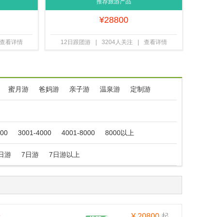
山
天跟团游 国航直飞 前十立减 精致小团 一价
推荐旅游产品
全含无自费 赠送双人WiFi
¥
28800
查看详情
12日跟团游
|
3204人关注
|
查看详情
蜜月游
爸妈游
亲子游
温泉游
定制游
000
3001-4000
4001-8000
8000以上
日游
7日游
7日游以上
¥
20800
起