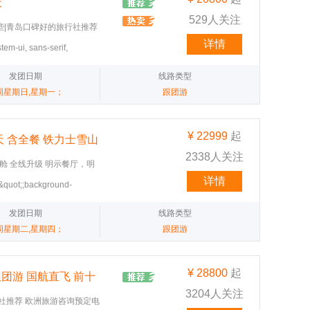
天
529人关注
些|青岛口碑好的旅行社推荐
12天 一价全含✅含签证✅含小
详情
em-ui, sans-serif,
 🏔自然奇观-金色环游：
&quot;segoe ui
博物馆之一-卢浮宫入内含讲解
亮点</span></p><p><span
发团日期
线路类型
舟-贡多拉游船 🏰迪斯尼城
pple color emoji&quot;,
周星期日,星期一；
跟团游
IFI+高额保险
uot;noto color
></p><p><span
pple color emoji&quot;,
¥
22999
起
天 含全餐 铁力士雪山
uot;noto color
2338人关注
）→因斯布鲁克，打卡童话城堡。
务舱 全线升级 明示餐厅，明
ui, sans-serif, &quot;apple
 三选二 境外wifi 2人一
详情
&quot;;background-
ui symbol&quot;,
利墨鱼面&铁力士山顶用餐
士‌酒店‌: 四星级酒店‌餐食‌: 无‌行
因斯布鲁克黄金屋顶；威尼斯圣马可广场
游：西班牙广场&西班牙台阶
出团说明会。地点：北京首都机
发团日期
线路类型
 style="font-
产：比萨&罗马&威尼斯&佛罗
事项。13:25 搭乘国际航
 emoji&quot;, &quot;segoe ui
周星期二,星期四；
跟团游
 瑞士最美观光列车：金色山
</p><p><span
or emoji&quot;;">D4（意罗
|青岛国旅地址
r:#ffffff;"><br /></span>
="font-family:ui-
;;background-
t;, &quot;segoe ui
¥
28800
起
团游 国航直飞 前十
‌‌交通‌: 巴士‌酒店‌: 四星级酒店‌
 emoji&quot;;">。</span>
3204人关注
:00 酒店享用西式自助早餐。
-serif, &quot;apple color
社推荐 欧洲旅游咨询预定电
 乘车前往并游览“天空之