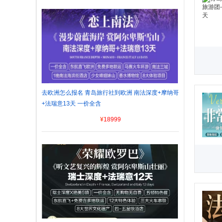
去欧洲怎么报名 青岛旅行社到欧洲 南法深度+摩纳哥
+法瑞意13天 一价全含
¥
18999