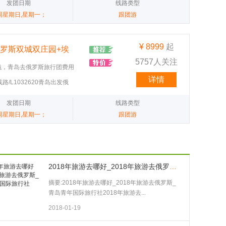
发团日期
线路类型
周星期日,星期一；
跟团游
¥
8999
起
俄罗斯双城双庄园+埃
5757人关注
钱，青岛去俄罗斯旅行团费用
添加微信获取优惠报价 青岛直
详情
-align:center;line-height:29px"><br /></p><p style="text-align:center;line-height:29px"><br /></p><p style="text-align:center;line-height:29px"><br /></p><p style="text-align:center;line-height:29px"><br /></p><p style="text-align:center;line-height:29px"><br /></p><p style="text-align:justify;text-justify:inter-ideograph;line-height:29px"><br /></p><p style="text-align:center;line-height:29px"><span style="font-family:微软雅黑;">第</span><br /></p><p style="text-indent:16px;text-align:center;line-height:29px;margin-top:4px;margin-right:10px;"><span style="font-family:微软雅黑;font-size:16px">二</span></p><p style="text-indent:16px;text-align:center;line-height:29px;margin-top:4px;margin-right:10px;"><span style="font-family:微软雅黑;font-size:16px">天</span></p></td><td width="622" valign="top" colspan="7" style="padding:0px;border-left-width:1px;border-left-color:#B8CCE4;border-right-width:1px;border-right-color:#B8CCE4;border-top:none;border-bottom-width:1px;border-bottom-color:#B8CCE4;"><p style="line-height:29px;margin-top:2px;margin-left:4px;"><span style="font-family:宋体;font-size:14px"><span style="font-family:宋体;">莫斯科</span><span style="font-family:calibri;">Moscow</span></span></p></td></tr><tr style="height:29px"><td width="622" valign="top" colspan="7" style="padding:0px;border-left-width:1px;border-left-color:#B8CCE4;border-right-width:1px;border-right-color:#B8CCE4;border-top:none;border-bottom-width:1px;border-bottom-color:#B8CCE4;"><p style="line-height:29px;margin-top:2px;"><span style="font-family:微软雅黑;letter-spacing:0;font-size:16px">酒店享用自助早餐</span><span style="font-family:微软雅黑;letter-spacing:0;font-size:16px">后游览：</span></p><p style="line-height:29px;margin-top:10px;margin-left:4px;"><span style="font-family:微软雅黑;letter-spacing:1px;font-size:16px">1. </span><span style="font-family:微软雅黑;letter-spacing:1px;font-size:16px"><span style="font-family:微软雅黑;">莫斯科著名的游览胜地</span><span style="font-family:微软雅黑;">——</span></span><strong><span style="font-family:微软雅黑;letter-spacing:1px;font-size:16px">红场</span></strong><strong><span style="font-family:微软雅黑;letter-spacing:1px;font-size:16px">（</span></strong><strong><span style="font-family:微软雅黑;letter-spacing:1px;font-size:16px">开放式景点</span></strong><strong><span style="font-family:微软雅黑;letter-spacing:1px;font-size:16px">）。</span></strong></p><p style="text-indent:0;line-height:29px;margin-left:4px;"><span style="font-family:微软雅黑;letter-spacing:0;font-size:16px">2. </span><span style="font-family:微软雅黑;letter-spacing:0;font-size:16px">参观独具特</span><span style="font-family:微软雅黑;letter-spacing:2px;font-size:16px">色</span><span style="font-family:微软雅黑;letter-spacing:1px;font-size:16px">的</span><span style="font-family:微软雅黑;letter-spacing:1px;font-size:16px"><span style="font-family:微软雅黑;">走廊式巴洛克风格国家商场</span><span style="font-family:微软雅黑;">-</span></span><strong><span style="font-family:微软雅黑;letter-spa
发团日期
线路类型
周星期日,星期一；
跟团游
2018年旅游去哪好_2018年旅游去俄罗斯_青岛青年国际旅行社
摘要:2018年旅游去哪好_2018年旅游去俄罗斯_
青岛青年国际旅行社2018年旅游去...
2018-01-19