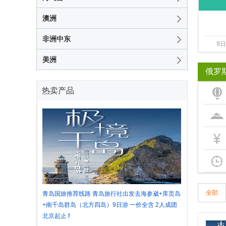
+库页
澳洲
非洲中东
9
美洲
俄罗
热卖产品
全部
青岛国旅推荐线路 青岛旅行社出发去海参崴+库页岛
+南千岛群岛（北方四岛）9日游 一价全含 2人成团
北京起止 f