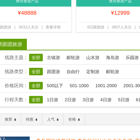
岛+南千岛群岛（北方四岛）9日游 一
价全含 中国国航 北京直飞 赠
推荐旅游产品
推荐旅游产品
价全含 2人成团 北京起止 f
¥
48888
¥
12999
日跟团游
|
3633人关注
|
查看详情
9日跟团游
|
3807人关注
|
斯跟团旅游
线路主题：
全部
古镇游
邮轮游
山水游
海岛游
乐园游
线路类型：
全部
跟团游
自由行
定制游
邮轮游
价格区间：
全部
500以下
501-1000
1001-2000
2001-3
行程天数：
全部
1日游
2日游
3日游
4日游
5日游
6
推荐
特惠
人气
价格