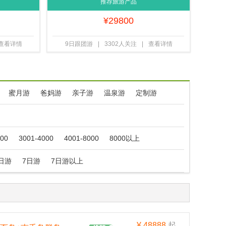
送联运 f
斯10人小团 9日游 f
推荐旅游产品
¥
29800
查看详情
9日跟团游
|
3302人关注
|
查看详情
蜜月游
爸妈游
亲子游
温泉游
定制游
000
3001-4000
4001-8000
8000以上
日游
7日游
7日游以上
¥
48888
起