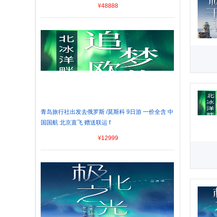
¥
48888
青岛旅行社出发去俄罗斯 /莫斯科 9日游 一价全含 中
国国航 北京直飞 赠送联运 f
¥
12999