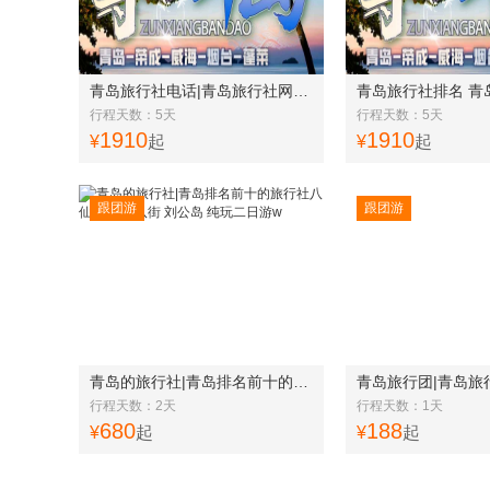
青岛旅行社电话|青岛旅行社网站 青岛、荣成、威海、烟台、蓬莱五日游w
行程天数：5天
行程天数：5天
1910
1910
¥
起
¥
起
跟团游
跟团游
青岛的旅行社|青岛排名前十的旅行社八仙渡 火炬八街 刘公岛 纯玩二日游w
行程天数：2天
行程天数：1天
680
188
¥
起
¥
起