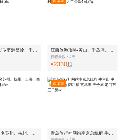
跟团游
徽州过年好玩吗-婺源篁岭、千岛湖、水墨宏村南屏高铁4日游q
江西旅游攻略-黄山、千岛湖、水墨宏村、南屏过大年高铁4日游q
行程天数：4天
2330
¥
起
跟团游
青岛旅行社排名苏州、杭州、上海、西塘、乌镇高铁四日游w
青岛旅行社网站南京总统府 牛首山 中山陵 雨花台 阅江楼 玄武湖 夫子庙 老门东三日游w