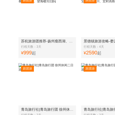
跟团游
跟团游
苏杭旅游团推荐-扬州瘦西湖、东关街、泰州凤城河、望海楼3日游q
行程天数：3天
行程天数：4天
999
2590
¥
起
¥
起
跟团游
跟团游
青岛旅行社|青岛旅行团 徐州休闲二日游w