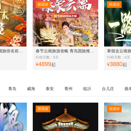
跟团游
跟团游
春节云南报价 青岛国旅排名前十电话 青岛到云南 昆明 版纳 5晚6日游 一价全含 15人精致团f
春节云南旅游攻略 青岛国旅推荐 昆明·普洱·版纳六天五晚双飞双动纯玩 12人精品小团 f
行程天数：6天
行程天数：6天
4899
3880
¥
起
¥
起
青岛
威海
泰安
青州
临沂
台儿庄
曲
跟团游
跟团游