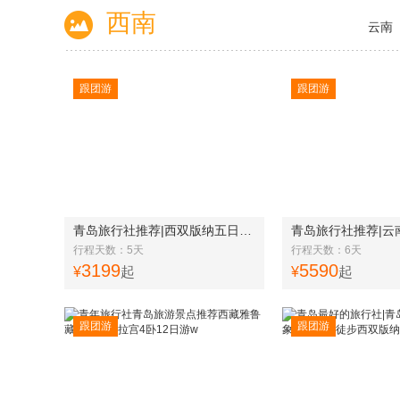
西南
云南
跟团游
跟团游
青岛旅行社推荐|西双版纳五日游|野象谷|大佛寺|原始森林|般若寺|花卉园w
行程天数：5天
行程天数：6天
3199
5590
¥
起
¥
起
跟团游
跟团游