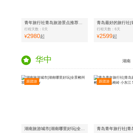
青年旅行社青岛旅游景点推荐西藏雅鲁藏布江布达拉宫4卧12日游w
行程天数：0天
行程天数：6天
2980
2599
¥
起
¥
起
华中
湖南
跟团游
跟团游
湖南旅游城市|湖南哪里好玩|全景郴州双飞6日游w