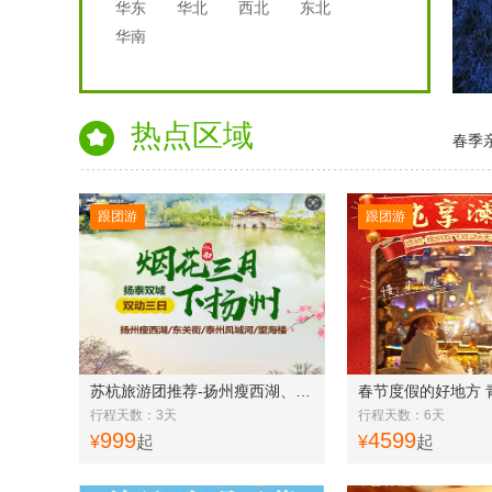
华东
华北
西北
东北
华南
热点区域
春季
跟团游
跟团游
苏杭旅游团推荐-扬州瘦西湖、东关街、泰州凤城河、望海楼3日游q
行程天数：3天
行程天数：6天
999
4599
¥
起
¥
起