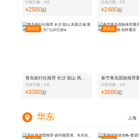
行程天数：6天
行程天数：5天
2580
2480
¥
起
¥
起
跟团游
跟团游
青岛旅行社推荐 长沙 韶山 凤凰古城 黄龙洞 张家界 天门山6日游w
行程天数：6天
行程天数：4天
3380
3680
¥
起
¥
起
华东
上海