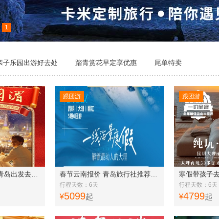
1
亲子乐园出游好去处
踏青赏花早定享优惠
尾单特卖
跟团游
跟团游
春节度假的好地方 青岛出发去云南 昆明,版纳双飞双动6天纯玩度假游f
春节云南报价 青岛旅行社推荐云南线路 昆明|大理|丽江5晚6日游 一价全含f
行程天数：6天
行程天数：6天
5099
4799
¥
起
¥
起