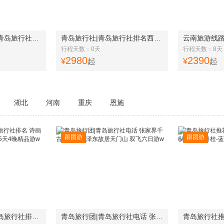
青岛最好的旅行社|青岛旅行社推荐|野象谷、雨林徒步西双版纳6日游w
青岛旅行社|青岛旅行社排名西藏雅鲁藏布江布达拉宫4卧12日游w
行程天数：0天
行程天数：8天
2980
2390
¥
起
¥
起
湖北
河南
重庆
恩施
跟团游
跟团游
青岛青年旅行社|青岛旅行社排名 诗画郴州莽山 高椅岭 小东江 5天4晚精品游w
青岛旅行团|青岛旅行社电话 张家界千古情韶山毛泽东故居天门山 双飞六日游w