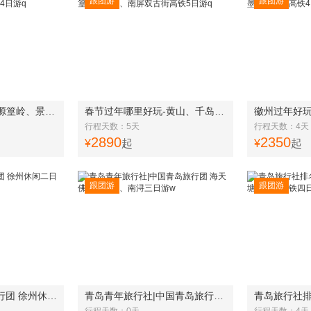
跟团游
跟团游
景德镇旅游攻略-婺源篁岭、景德镇、三宝村、陶溪川、宏村高铁4日游q
春节过年哪里好玩-黄山、千岛湖、婺源篁岭、宏村、南屏双古街高铁5日游q
行程天数：5天
行程天数：4天
2890
2350
¥
起
¥
起
跟团游
跟团游
青岛旅行社|青岛旅行团 徐州休闲二日游w
青岛青年旅行社|中国青岛旅行团 海天佛国普陀山、南浔三日游w