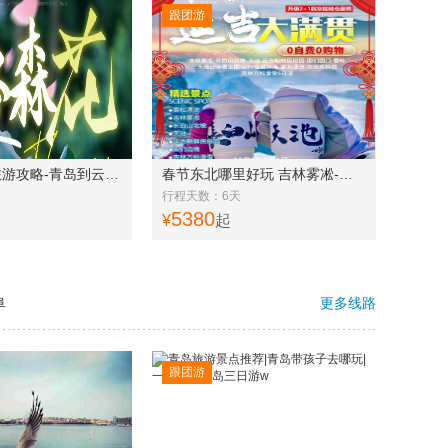
跟团游
寒假去云南旅游攻略-青岛到云南西双版纳直飞6日游 星光夜市 野象谷 2+1用车 精选住宿 金牌导游 fay
春节东北哪里好玩 吉林雾凇-长白山北坡-天池-延吉朝鲜民俗园-图们国门-雪绒花驯鹿园-长春冰雪新天地6日游f
行程天数：6天
5380
¥
起
阜
更多线路
跟团游