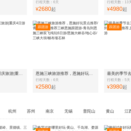
行程天数：6天
行程天数：13
2680
4980
¥
起
¥
起
跟团游
跟团游
春节青岛国旅推荐重庆旅游|重庆4日游 地道重庆火锅 别样重庆
恩施三峡旅游推荐，恩施好玩景点推荐/青岛旅行社推荐三峡恩施跟团游-青岛到恩施三峡双飞纯玩6日游/恩施大峡谷/地心谷/三峡大坝/梭布垭石林
行程天数：6天
行程天数：5天
2580
3980
¥
起
¥
起
杭州
苏州
南京
无锡
普陀山
黄山
江