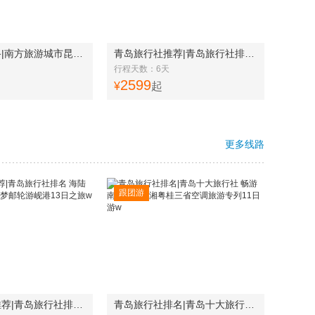
云南旅游线路|南方旅游城市昆明、大理、丽江、西双版纳8天7晚游w
青岛旅行社推荐|青岛旅行社排名|野象谷、雨林徒步西双版纳6日游w
行程天数：6天
2599
¥
起
更多线路
跟团游
青岛旅行社推荐|青岛旅行社排名 海陆纵横·湘闽粤桂-蓝梦邮轮游岘港13日之旅w
青岛旅行社排名|青岛十大旅行社 畅游南中国之—湘粤桂三省空调旅游专列11日游w