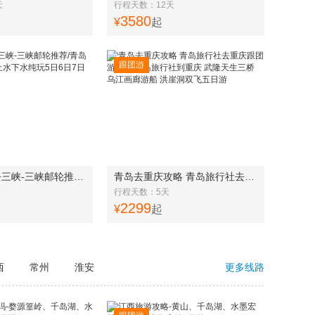
天
行程天数：12天
3580
¥
起
跟团游
最美的季节去三峡-三峡邮轮推荐/青岛到三峡游轮推荐上水下水纯玩5日6日7日游
青岛去重庆攻略 青岛旅行社去重庆跟团游多钱 青岛旅行社到重庆 武隆天生三桥 乌江画廊游船 洪崖洞双飞五日游
行程天数：5天
2299
¥
起
西
常州
淮安
更多线路