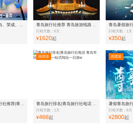
青岛旅行社排名 青岛、荣成、威海、烟台、蓬莱五日游w
青岛旅行社推荐 青岛旅游线路 青岛、荣成、威海、蓬莱、大连六日游w
行程天数：6天
行程天数：1天
1620
350
¥
起
¥
起
跟团游
跟团游
青岛旅行团|青岛旅行社推荐|青岛一日游|直达崂山太清仰口一日游w
青岛旅行排名|青岛旅行社电话 青岛市区网红打卡一站式纯玩一日游w
行程天数：1天
行程天数：6天
468
2800
¥
起
¥
起