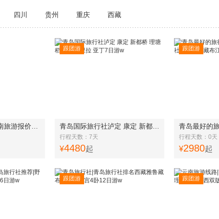
四川
贵州
重庆
西藏
跟团游
跟团游
青岛旅行社推荐|云南旅游报价野象谷、中科院植物园、傣族园、告庄双飞6日w
青岛国际旅行社泸定 康定 新都桥 理塘 稻城 香格里拉 亚丁7日游w
行程天数：7天
行程天数：0天
4480
2980
¥
起
¥
起
跟团游
跟团游