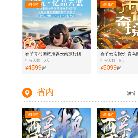
跟团游
跟团游
春节青岛国旅推荐云南旅行团 昆明大理丽江·双飞一动6日轻奔游 体验自驾敞篷超跑深度畅玩洱海 专业摄影师全程跟拍
行程天数：6天
行程天数：6天
4599
5099
¥
起
¥
起
省内
淄博
跟团游
跟团游