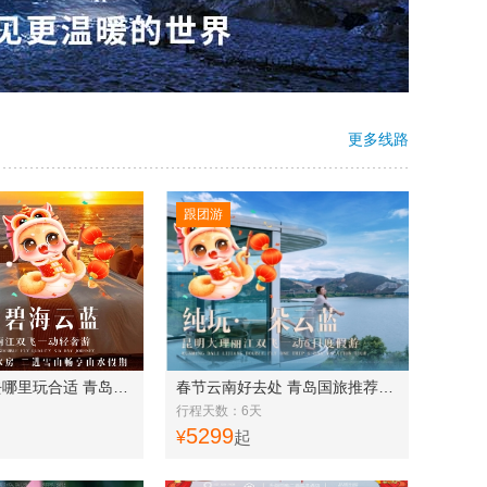
更多线路
跟团游
寒假带孩子去哪里玩合适 青岛国旅推荐 云南 昆明大理丽江双飞一动6日游 可延伸香格里拉 / 泸沽湖 / 西双版纳 8-12 日f
春节云南好去处 青岛国旅推荐云南 昆明大理丽江双飞一动6日度假游 纯玩 精品团f
行程天数：6天
5299
¥
起