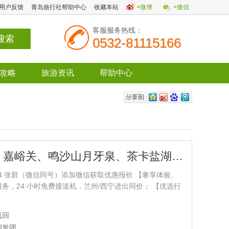
用户反馈
青岛旅行社帮助中心
收藏本站
+微博
+微信
客服服务热线：
0532-81115166
攻略
旅游资讯
帮助中心
敦煌莫高窟、嘉峪关、鸣沙山月牙泉、茶卡盐湖、青海湖、张掖七彩丹霞、黑独山8日游q
7734 张群（微信同号）添加微信获取优惠报价 【奢享体验、
服务，24 小时免费接送机，兰州/西宁进出同价； 【优选行
 购物 0 擦边，真正纯玩！！！有更多时间感受大西北的美
指定餐厅】全程指定餐厅，特别安排★4 大特色餐★每一餐
机回
【核心景点、深度游览】甘青精华景点+网红景点超全打卡
期发团