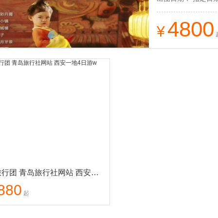
的自然景观，最合理
4800
¥
青岛旅行团 青岛旅行社网站 西安一地4日游w
880
起