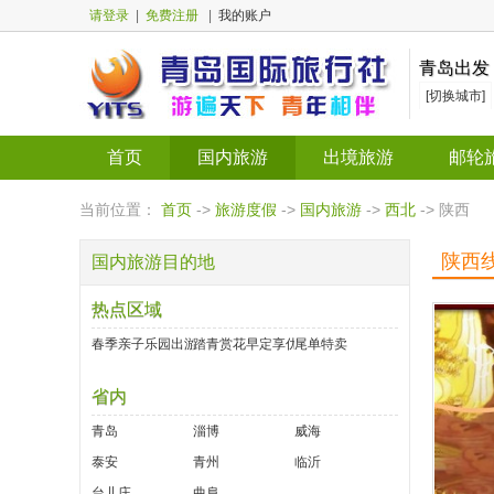
请登录
|
免费注册
|
我的账户
青岛出发
[切换城市]
首页
国内旅游
出境旅游
邮轮
当前位置：
首页
->
旅游度假
->
国内旅游
->
西北
-> 陕西
陕西
国内旅游目的地
热点区域
春季亲子乐园出游好去处
踏青赏花早定享优惠
尾单特卖
省内
青岛
淄博
威海
泰安
青州
临沂
台儿庄
曲阜