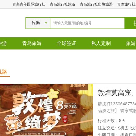
青岛青年国际旅行社
青岛旅行社旅游
青岛旅行社出境旅游
青岛旅行社
旅游
旅游
青岛旅游
全球签证
私人定制
旅游
线路
请拨打1350648
品质之旅】 管家式
程、真正纯玩】：0
行程天数：8天
景！ 【特色佳肴、
往返交通:飞机去飞
都是味蕾的升华； 
出团日期： 指定日