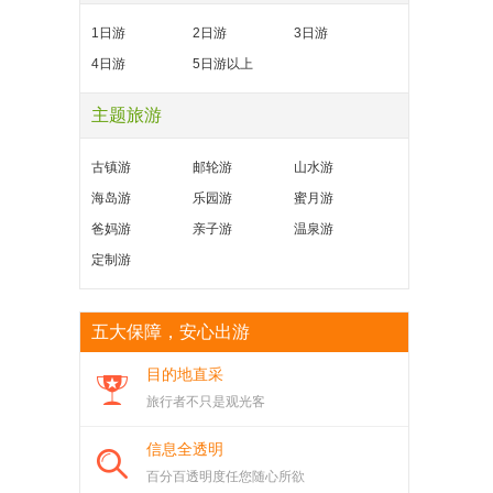
1日游
2日游
3日游
4日游
5日游以上
主题旅游
古镇游
邮轮游
山水游
海岛游
乐园游
蜜月游
爸妈游
亲子游
温泉游
定制游
五大保障，安心出游
目的地直采
旅行者不只是观光客
信息全透明
百分百透明度任您随心所欲