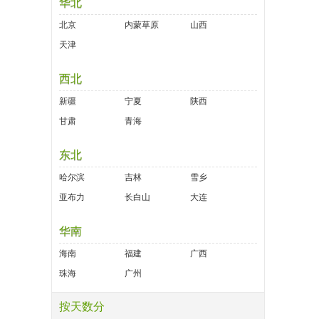
华北
北京
内蒙草原
山西
天津
西北
新疆
宁夏
陕西
甘肃
青海
东北
哈尔滨
吉林
雪乡
亚布力
长白山
大连
华南
海南
福建
广西
珠海
广州
按天数分