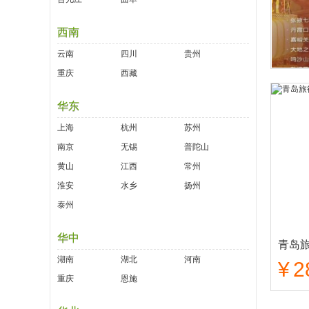
西南
云南
四川
贵州
重庆
西藏
华东
上海
杭州
苏州
南京
无锡
普陀山
黄山
江西
常州
淮安
水乡
扬州
泰州
华中
湖南
湖北
河南
¥
2
重庆
恩施