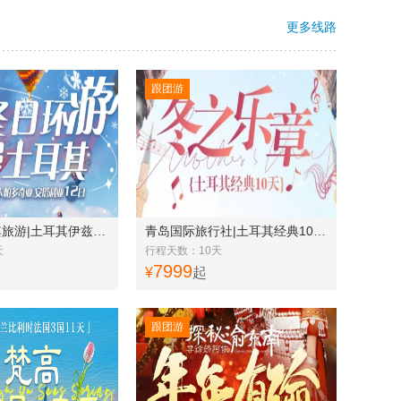
更多线路
跟团游
青岛到土耳其旅游|土耳其伊兹张特 图兹湖 卡帕多奇业 安塔利亚12日
青岛国际旅行社|土耳其经典10天 国航直飞
天
行程天数：10天
7999
¥
起
跟团游