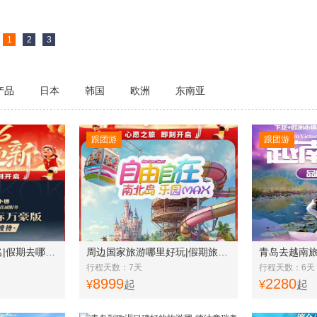
1
2
3
产品
日本
韩国
欧洲
东南亚
跟团游
跟团游
青岛旅行社推荐排名|假期去哪里旅游|春节旅游行程泰国曼谷·芭提雅 5 晚 7 天w
周边国家旅游哪里好玩|假期旅游线路|越南富国岛 6 晚 7 天w
行程天数：7天
行程天数：6天
8999
2280
¥
起
¥
起