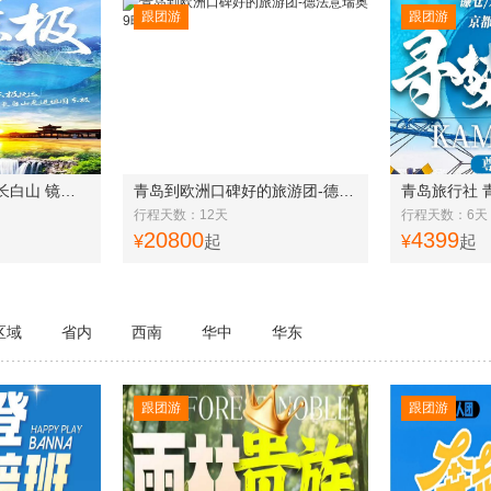
跟团游
跟团游
暑期避暑旅游推荐-长白山 镜泊湖 哈尔滨 长春 延吉8日游q
青岛到欧洲口碑好的旅游团-德法意瑞奥9晚12天
行程天数：12天
行程天数：6天
20800
4399
¥
起
¥
起
区域
省内
西南
华中
华东
跟团游
跟团游