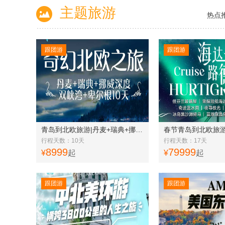
主题旅游
热点
跟团游
跟团游
青岛到北欧旅游|丹麦+瑞典+挪威深度双峡湾+卑尔根双峡湾10天
行程天数：10天
行程天数：17天
8999
79999
¥
起
¥
起
跟团游
跟团游