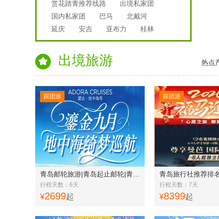
赏花踏青推荐线路
出境私家团
国内私家团
巴马
北戴河
延庆
安吉
亚布力
桂林
出境旅游
热点
跟团游
跟团游
青岛邮轮旅游|青岛起止邮轮|青岛-盐城-上海-济州-长崎-青岛 日韩 5 晚 6 日游w
行程天数：6天
行程天数：7天
2699
8399
¥
起
¥
起