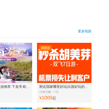
更多线路
跟团游
青岛去越南旅游推荐 下龙湾 欧洲小镇 前年古都河内 茶谷半岛品质六日游
附近国家哪里好玩|出国好玩的地方越南芽庄、胡志明、美奈特价双飞7日游w
行程天数：7天
1000
¥
起