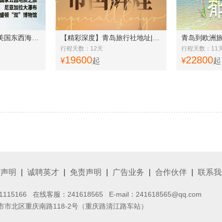
青岛到美国旅游团|美国东西海岸13天 摄影爱好者首选*华盛顿“双”博物馆 经典7城纵览
【精彩深度】青岛旅行社地址|奥捷匈深度游12天
行程天数：12天
行程天数：11
19600
22800
¥
起
¥
起
律声明
|
诚聘英才
|
免责声明
|
广告业务
|
合作伙伴
|
联系我
1115166 在线客服：
241618565
E-mail：241618565@qq.com
市北区重庆南路118-2号（重庆路清江路车站）