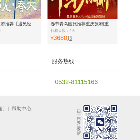
青岛到欧洲旅游推荐【遇见经典】荷兰+比利时+法国3国11天
春节青岛国旅推荐重庆旅游|重庆4日游 地道重庆火锅 别样重庆
天
行程天数：4天
3680
¥
起
服务热线
0532-81115166
们
|
帮助中心