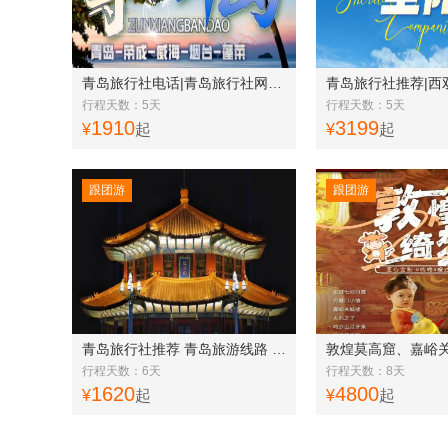
青岛旅行社电话|青岛旅行社网站 青岛、荣成、威海、烟台、蓬莱五日游w
行程天数：5天
行程天数：5天
1910
3199
¥
起
¥
起
跟团游
跟团游
青岛旅行社推荐 青岛旅游线路 青岛、荣成、威海、蓬莱、大连六日游w
行程天数：6天
行程天数：8天
1620
4800
¥
起
¥
起