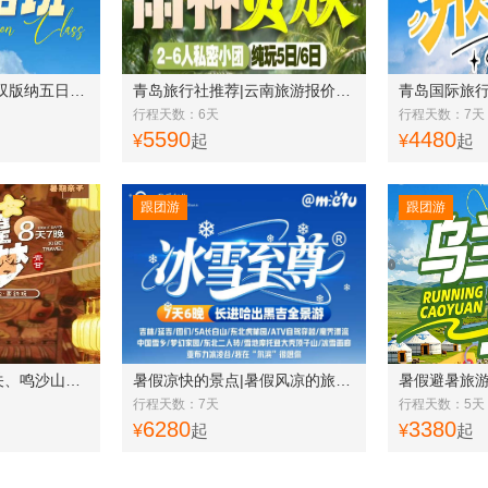
青岛旅行社推荐|西双版纳五日游|野象谷|大佛寺|原始森林|般若寺|花卉园w
青岛旅行社推荐|云南旅游报价野象谷、中科院植物园、傣族园、告庄双飞6日w
行程天数：6天
行程天数：7天
5590
4480
¥
起
¥
起
跟团游
跟团游
敦煌莫高窟、嘉峪关、鸣沙山月牙泉、茶卡盐湖、青海湖、张掖七彩丹霞、黑独山8日游q
暑假凉快的景点|暑假风凉的旅游城市吉林，长白山，亚布力，雪乡，哈尔滨7日游w
行程天数：7天
行程天数：5天
6280
3380
¥
起
¥
起