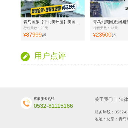
青岛国旅【中北美环游】美国全景+加勒比四国 29 天美国东西海岸&国家公园(黄石)胜景环游
行程天数：29天
行程天数：13天
87999
23500
¥
起
¥
起
用户点评
客服服务热线
关于我们
|
法
0532-81115166
服务热线：0532-8
地址：总部：青岛市