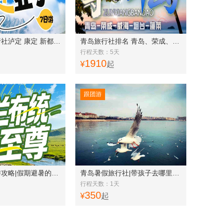
青岛国际旅行社泸定 康定 新都桥 理塘 稻城 香格里拉 亚丁7日游w
青岛旅行社排名 青岛、荣成、威海、烟台、蓬莱五日游w
行程天数：5天
1910
¥
起
跟团游
暑假避暑旅游攻略|假期避暑的景点乌兰布统|坝上大草原五日游w
青岛暑假旅行社|带孩子去哪里旅游|适合孩子的旅游景点|全景青岛一日游w
行程天数：1天
350
¥
起