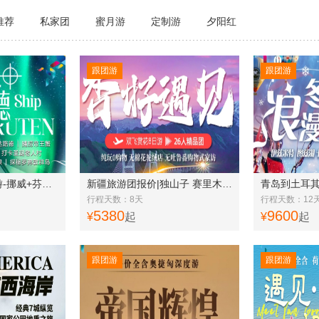
推荐
私家团
蜜月游
定制游
夕阳红
跟团游
跟团游
春节青岛到北欧旅游-挪威+芬兰+冰岛+瑞典北欧四国极北17天
新疆旅游团报价|独山子 赛里木湖 杏花沟 那拉提草原 天山天池 吐鲁番火焰山 8日
行程天数：8天
行程天数：12
5380
9600
¥
起
¥
起
跟团游
跟团游