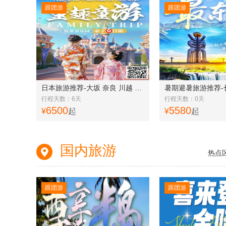
跟团游
跟团游
日本旅游推荐-大坂 奈良 川越 富士山 东京亲自6日游q
行程天数：6天
行程天数：0天
6500
5580
¥
起
¥
起
国内旅游
热点
跟团游
跟团游