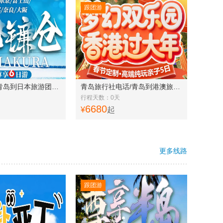
跟团游
青岛旅行社 青岛到日本旅游团推荐 东京 大阪 京都 奈良 镰仓 箱根 日本六日游 富士山
青岛旅行社电话/青岛到港澳旅游价格 港澳纯玩亲子游5天 香港迪士尼 香港大学 广州长隆野生动物园 星光大道 太平山
行程天数：0天
6680
¥
起
更多线路
跟团游