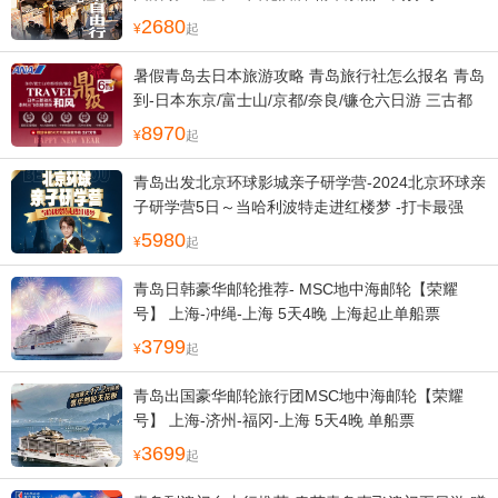
2680
起
暑假青岛去日本旅游攻略 青岛旅行社怎么报名 青岛
到-日本东京/富士山/京都/奈良/镰仓六日游 三古都
巡礼 富士山 东大寺忍野八海 清水寺 3晚国际五星酒
8970
起
店 升级2晚日式温泉酒店
青岛出发北京环球影城亲子研学营-2024北京环球亲
子研学营5日～当哈利波特走进红楼梦 -打卡最强
IP“环球影城” 3晚五星五钻酒店 故宫沉浸式深度游5
5980
起
小时 f
青岛日韩豪华邮轮推荐- MSC地中海邮轮【荣耀
号】 上海-冲绳-上海 5天4晚 上海起止单船票
3799
起
青岛出国豪华邮轮旅行团MSC地中海邮轮【荣耀
号】 上海-济州-福冈-上海 5天4晚 单船票
3699
起