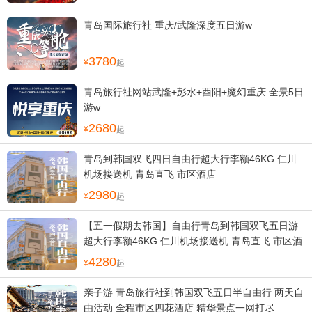
青岛国际旅行社 重庆/武隆深度五日游w
3780
起
青岛旅行社网站武隆+彭水+酉阳+魔幻重庆.全景5日
游w
2680
起
青岛到韩国双飞四日自由行超大行李额46KG 仁川
机场接送机 青岛直飞 市区酒店
2980
起
【五一假期去韩国】自由行青岛到韩国双飞五日游
超大行李额46KG 仁川机场接送机 青岛直飞 市区酒
店
4280
起
亲子游 青岛旅行社到韩国双飞五日半自由行 两天自
由活动 全程市区四花酒店 精华景点一网打尽