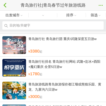
青岛旅行社|青岛春节过年旅游线路
出发城市
排序
筛选
目的地/关键字
青岛旅行社 青岛旅行团 重庆/武隆深度五日游w
3380
起
青岛旅行社排名 青岛旅行社网站 武隆+彭水+酉阳
+魔幻重庆.全景5日游w
1780
起
青岛旅游线路青岛旅游报价都江堰或熊猫乐园、黄
龙、九寨沟六日游w
3000
起