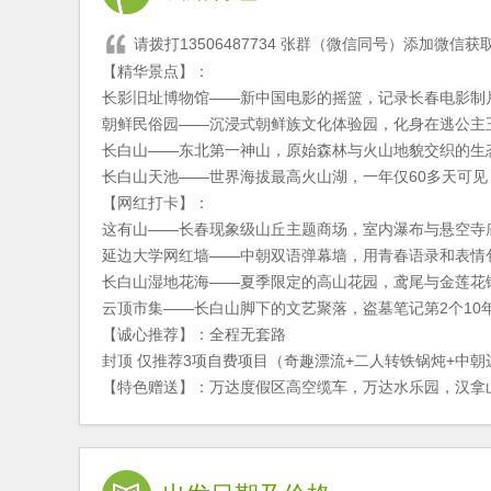
请拨打13506487734 张群（微信同号）添加微信
【精华景点】：
长影旧址博物馆——新中国电影的摇篮，记录长春电影制
朝鲜民俗园——沉浸式朝鲜族文化体验园，化身在逃公主
长白山——东北第一神山，原始森林与火山地貌交织的生
长白山天池——世界海拔最高火山湖，一年仅60多天可
【网红打卡】：
这有山——长春现象级山丘主题商场，室内瀑布与悬空寺
延边大学网红墙——中朝双语弹幕墙，用青春语录和表情
长白山湿地花海——夏季限定的高山花园，鸢尾与金莲花
云顶市集——长白山脚下的文艺聚落，盗墓笔记第2个10年
【诚心推荐】：全程无套路
封顶 仅推荐3项自费项目（奇趣漂流+二人转铁锅炖+中朝
【特色赠送】：万达度假区高空缆车，万达水乐园，汉拿山