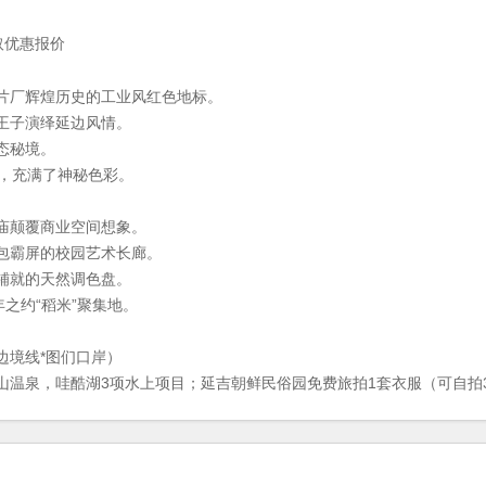
获取优惠报价
片厂辉煌历史的工业风红色地标。
王子演绎延边风情。
态秘境。
见，充满了神秘色彩。
庙颠覆商业空间想象。
包霸屏的校园艺术长廊。
铺就的天然调色盘。
之约“稻米”聚集地。
边境线*图们口岸）
温泉，哇酷湖3项水上项目；延吉朝鲜民俗园免费旅拍1套衣服（可自拍3