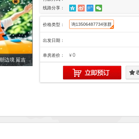
线路分享：
询13506487734张群
价格类型：
出发日期：
0
单房差价：
¥
朝边境 延吉