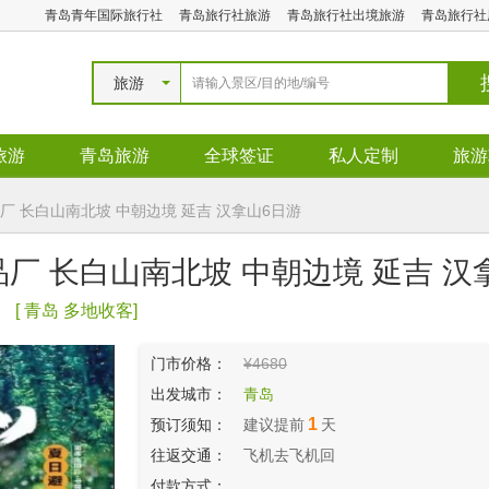
青岛青年国际旅行社
青岛旅行社旅游
青岛旅行社出境旅游
青岛旅行社
旅游
旅游
青岛旅游
全球签证
私人定制
旅游
 长白山南北坡 中朝边境 延吉 汉拿山6日游
厂 长白山南北坡 中朝边境 延吉 
游
[ 青岛 多地收客]
门市价格：
¥4680
出发城市：
青岛
1
预订须知：
建议提前
天
往返交通：
飞机去飞机回
付款方式：