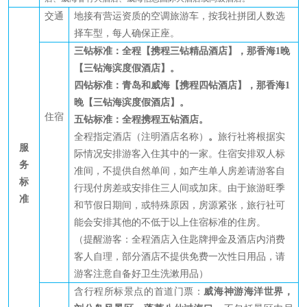
交通
地接
有营运资质的空调旅游车，按我社拼团人数选
择车型，每人确保正座。
三钻标准
：全程【携程三钻精品酒店】，那香海
1晚
【三钻海滨度假酒店】。
四钻标准
：青岛
和威海
【携程四钻酒店】，那香海
1
晚
【三钻海滨度假酒店】。
住宿
五钻标准：全程携程五钻酒店。
全程指定酒店（注明酒店名称）
。
旅行社将根据实
服
际情况安排游客入住其中的一家。住宿安排双人标
务
准间，不提供自然单间，如产生单人房差请游客自
标
行现付房差或安排住三人间或加床。
由于旅游旺季
准
和节假日期间，
或特殊原因
，房源紧张，
旅行社可
能会安排其他的不低于以上住宿标准的住房。
（提醒游客：全程酒店入住匙牌押金及酒店内消费
客人自理，部分酒店不提供免费一次性日用品，请
游客注意自备好卫生洗漱用品）
含行程所标景点的首道门票：
威
海神游海洋世界
，