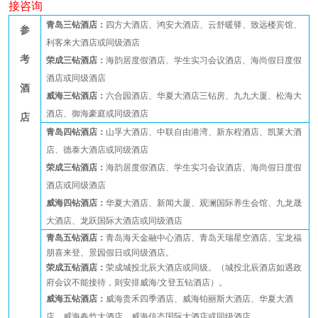
接咨询
青岛三钻酒店：
四方大酒店、鸿安大酒店、云舒暖驿、致远楼宾馆、
参
利客来大酒店或同级酒店
考
荣成三钻酒店：
海韵居度假酒店、学生实习会议酒店、海尚假日度假
酒店
或同级酒店
酒
威海三钻酒店：
六合园酒店、华夏大酒店三钻房、九九大厦、松海大
酒店、御海豪庭或同级酒店
店
青岛四钻酒店：
山孚大酒店、中联自由港
湾
、新东程酒店、凯莱大酒
店、德泰大酒店或同级酒店
荣成三钻酒店：
海韵居度假酒店、学生实习会议酒店、海尚假日度假
酒店
或同级酒店
威海四钻酒店：
华夏大酒店、新闻大厦、观澜国际养生会馆、九龙晟
大酒店、龙跃国际大酒店或同级酒店
青岛五钻酒店：
青岛海天金融中心酒店、青岛天瑞星空酒店、宝龙福
朋喜来登、景园假日或同级酒店。
荣成五钻酒店：
荣成城投北辰大酒店或同级。（城投北辰酒店如遇政
府会议不能接待，则安排威海
/文登五钻酒店）。
威海五钻酒店：
威海贵禾四季酒店、威海铂丽斯大酒店、华夏大酒
店、威海春竹大酒店、威海信态国际大酒店或同级酒店
。