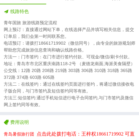
线路特色
青年国旅 旅游线路预定流程
网上预订：直接通过网站下单，在线选择产品并填写相关信息，提交
订单后，我们会第一时间联系您。
电话预订：请拨打18661719902（微信同号），由专业的旅游规划师
帮助您完成旅游信息查询和确认线路价格。
方法一：门市签约：在门市进行签约付款、可现金/微信/刷卡付款。
地址：青岛市市北区重庆南路118-2号 （麦德龙南面,海派美食隔壁）
公交线：12路 20路 208路 219路 303路 306路 310路 318路 365路
372路 374路 603路 605路
方法二：在线签约：通过在线签约页面进行签约，将通过微信接收电
子版合同，与门市签约及短信签约同等有效。
方法三:短信签约:通过手机短信进行电子合同签约,与门市签约及微信
网上签约同等有效。
费用说明
点击此处拨打电话：王梓权
18661719902 可直
青岛暑假旅行团