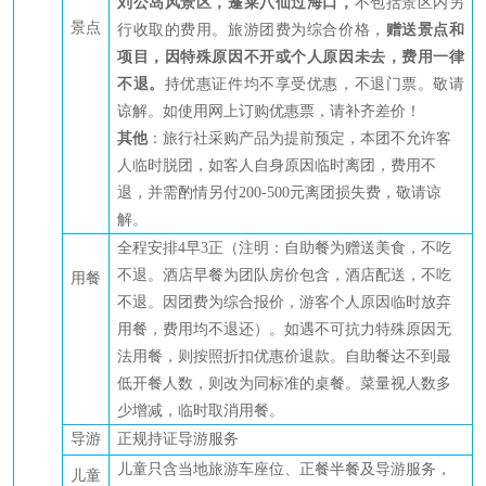
刘公岛风景区，
蓬莱八仙
过海口
，
不包括景区内另
景点
行收取的费用。旅游团费为综合价格，
赠送景点和
项目
，因特殊原因不开或个人原因未去，费用一律
不退。
持优惠证件均不
享受优惠，不
退门票
。
敬请
谅解。
如使用网上订购优惠票，
请补齐差价！
其他
：旅行社采购产品为提前预定，本团不允许客
人临时脱团，如客人自身原因临时离团，费用不
退，并需酌情另付
200-500元离团损失费，敬请谅
解。
全程安排
4
早
3
正
（注明：自助餐为赠送美食，不吃
不退。酒店早餐为团队房价包含，酒店配送，不吃
用餐
不退。因团费为综合报价，游客个人原因临时放弃
用餐，费用均不退还）。如遇不可抗力特殊原因无
法用餐，则按照折扣优惠价退款。自助餐达不到最
低开餐人数，则改为同标准的桌餐。菜量视人数多
少增减，临时取消用餐。
导游
正规持证导游服务
儿童
只
含当地旅游车座位、正餐半餐及导游服务，
儿童