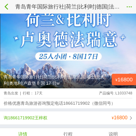
青岛青年国际旅行社|荷兰|比利时|德国|法国|瑞士|意大利|奥地利|卢森堡 8 国 17 日w
青岛青年国际旅行社|荷兰|比利时|德国|法国|瑞士|意大
16800
利|奥地利|卢森堡 8 国 17 日w
青岛出发 | 行程： 17天
产品编号: L1033748
价格优惠青岛旅游咨询预定电话18661719902（微信同号）
16800
询18661719902王梓权
详情
行程
说明