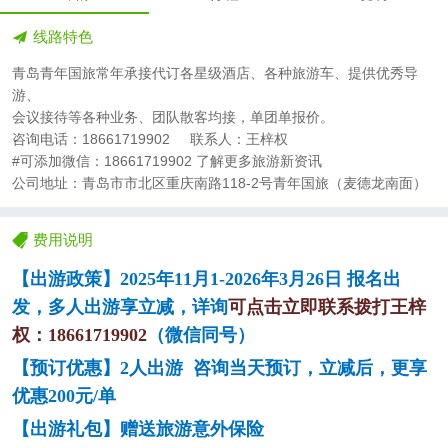
线路特色
青岛青年国旅常年承接代订各星级酒店、各种旅游车、提供优秀导
游、
会议接待等各种业务、团队散客均接，单团单报价。
咨询电话：18661719902 联系人：王梓权
#可添加微信：18661719902 了解更多旅游新资讯
公司地址：青岛市市北区重庆南路118-2号青年国旅（麦德龙南面）
费用说明
【出游
政策
】
202
5
年
1
1
月
1-2026年3
月
2
6
日
报名出
发，多人出游享立减，详询
可点击立即
联系
拨打
王梓
权：
18661719902
（微信同号）
【
预订
优惠】
2人出游 咨询当天
预订
，立减后，更享
优惠
200元/单
【出
游
礼包】赠送旅游意外保险