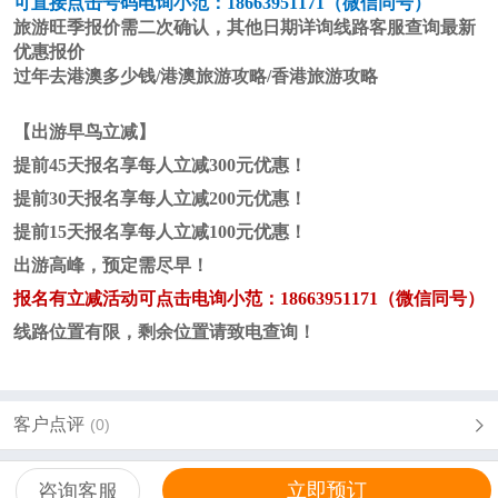
可直接点击号码电询
小范
：
18663951171
（微信同号）
旅游旺季报价需二次确认，其他日期详询线路客服查询最新
优惠报价
过年去港澳多少钱/港澳旅游攻略/香港旅游攻略
【出游早鸟立减】
提前
45天报名享每人立减
3
00元优惠！
提前
30天报名享每人立减
2
00元优惠！
提前
15天报名享每人立减
1
00元优惠！
出游高峰，预定需尽早！
报名
有立减活动
可点击电询
小范
：
18663951171（微信同号）
线路位置有限，剩余位置请致电查询！
客户点评
(0)
立即预订
咨询客服